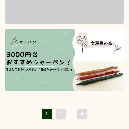
1
2
...
4