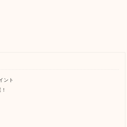
イント
選！