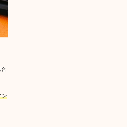
風合
イン