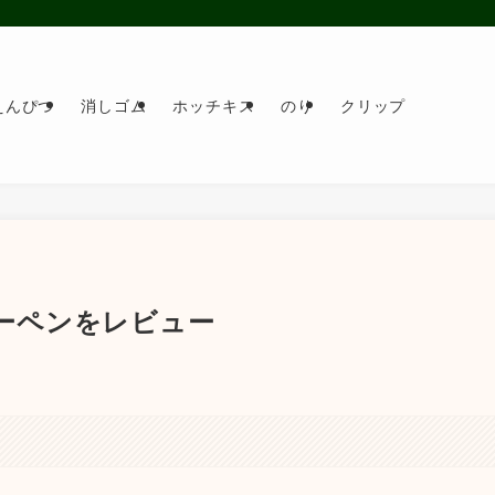
えんぴつ
消しゴム
ホッチキス
のり
クリップ
ャーペンをレビュー