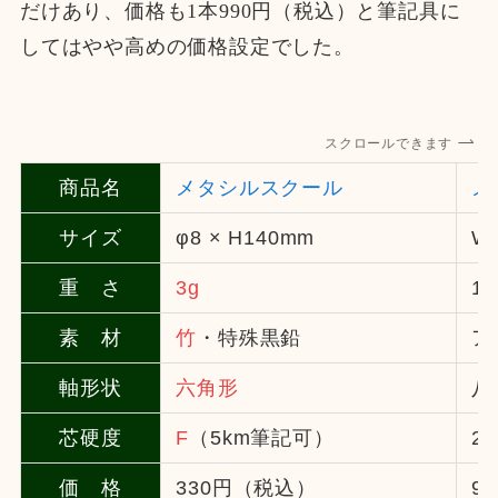
だけあり、価格も1本990円（税込）と筆記具に
してはやや高めの価格設定でした。
スクロールできます
商品名
メタシルスクール
メ
サイズ
φ8 × H140mm
W7
重 さ
3g
14
素 材
竹
・特殊黒鉛
ア
軸形状
六角形
八
芯硬度
F
（5km筆記可）
2
価 格
330円（税込）
9