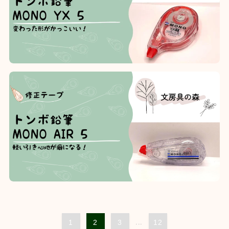
1
2
3
...
12