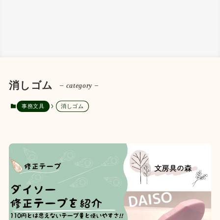
消しゴム
– category –
事務文具
消しゴム