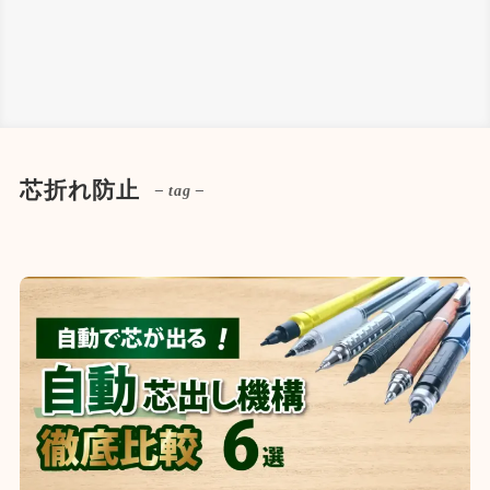
芯折れ防止
– tag –