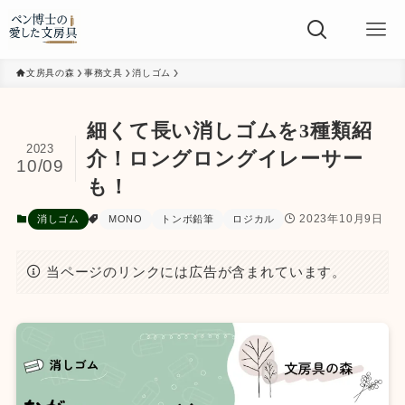
文房具の森
事務文具
消しゴム
細くて長い消しゴムを3種類紹
2023
介！ロングロングイレーサー
10/09
も！
2023年10月9日
消しゴム
MONO
トンボ鉛筆
ロジカル
当ページのリンクには広告が含まれています。