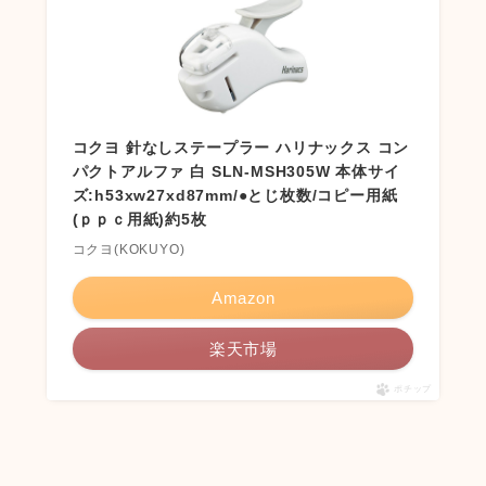
コクヨ 針なしステープラー ハリナックス コン
パクトアルファ 白 SLN-MSH305W 本体サイ
ズ:h53xw27xd87mm/●とじ枚数/コピー用紙
(ｐｐｃ用紙)約5枚
コクヨ(KOKUYO)
Amazon
楽天市場
ポチップ