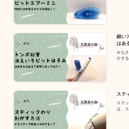
細い
はあ
みな
介する.
ステ
ステ
は、ス.