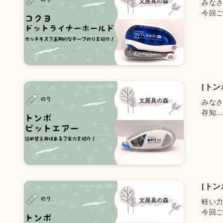
みな
今回ご.
[ト
みな
存知..
[ト
軽い
今回ご.