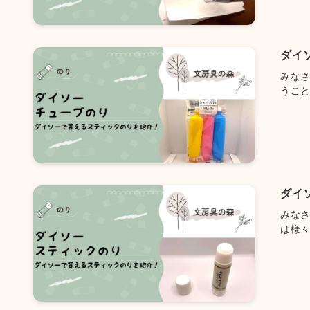
ダイ
みな
うこと.
ダイ
みな
は様々.