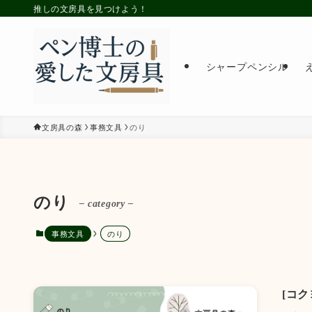
推しの文房具を見つけよう！
シャープペンシル
文房具の森
事務文具
のり
のり
– category –
事務文具
のり
[コ