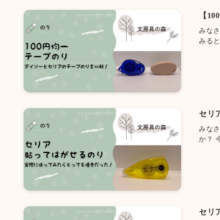
【1
みな
みると.
セリ
みな
か？ 今
セリ