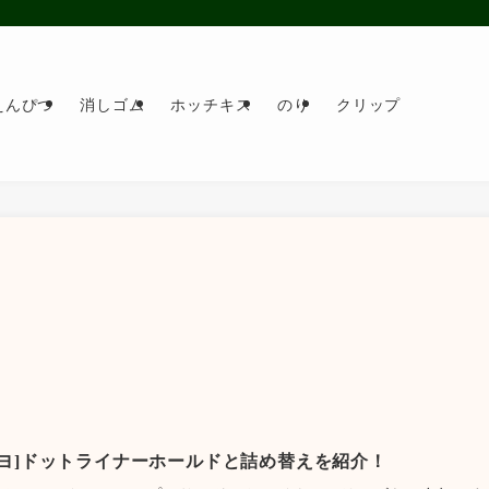
えんぴつ
消しゴム
ホッチキス
のり
クリップ
クヨ]ドットライナーホールドと詰め替えを紹介！